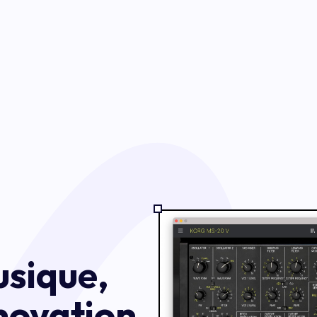
usique,
nnovation