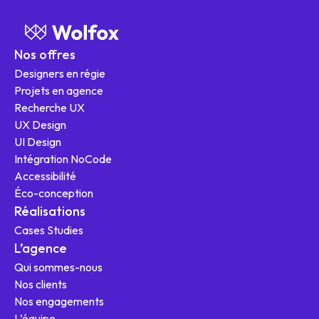
Nos offres
Designers en régie
Projets en agence
Recherche UX
UX Design
UI Design
Intégration NoCode
Nos offres
Accessibilité
Éco-conception
Réalisations
Cases Studies
L'agence
L’agence
Qui sommes-nous
Ressources
Nos clients
Nos engagements
L’équipe