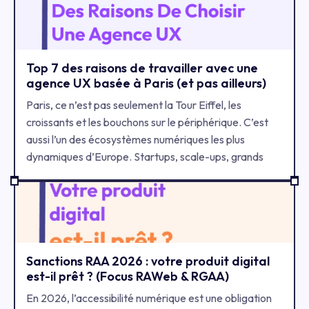
principales raisons et comment y remédier.
Top 7 des raisons de travailler avec une
agence UX basée à Paris (et pas ailleurs)
Paris, ce n’est pas seulement la Tour Eiffel, les
croissants et les bouchons sur le périphérique. C’est
aussi l’un des écosystèmes numériques les plus
dynamiques d’Europe. Startups, scale-ups, grands
groupes, institutions publiques : toutes ces
organisations se battent pour capter l’attention des
utilisateurs avec des expériences digitales de qualité.
Mais une question se pose souvent : faut-il absolument
choisir une agence UX design à Paris, ou est-ce qu’une
agence ailleurs en France (ou à l’étranger) peut faire
Sanctions RAA 2026 : votre produit digital
est-il prêt ? (Focus RAWeb & RGAA)
l’affaire ? Spoiler : la localisation compte. Travailler
avec une agence UX à Paris, c’est jouer à domicile
En 2026, l’accessibilité numérique est une obligation