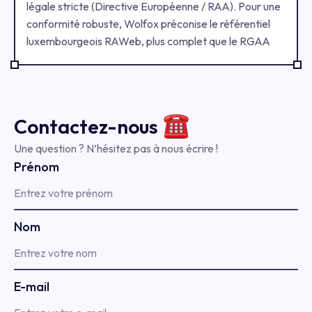
dans le plus grand stade de l’innovation française. Voici
légale stricte (Directive Européenne / RAA). Pour une
les 7 raisons qui font toute la différence.
conformité robuste, Wolfox préconise le référentiel
luxembourgeois RAWeb, plus complet que le RGAA
français, car il intègre nativement les applications
mobiles (RAM) et les documents RaPDF. Un produit
accessible n’évite pas seulement les sanctions : il
booste votre ROI et votre image de marque inclusive.‍
Contactez-
nous
Une question ? N’hésitez pas à nous écrire !
Prénom
Nom
E-mail