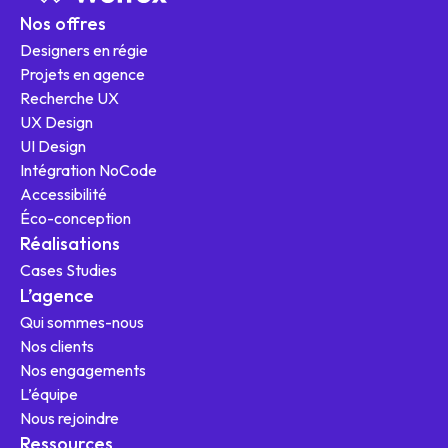
Nos offres
Designers en régie
Projets en agence
Recherche UX
UX Design
UI Design
Intégration NoCode
Nos offres
Accessibilité
Éco-conception
Réalisations
Cases Studies
L'agence
L’agence
Qui sommes-nous
Ressources
Nos clients
Nos engagements
L’équipe
Nous rejoindre
Ressources