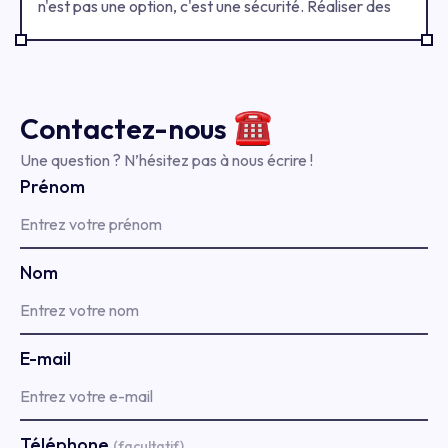
n'est pas une option, c'est une sécurité. Réaliser des
tests utilisateurs permet d'identifier les points de
friction, de valider l'ergonomie et de s'assurer que
votre solution répond à un véritable besoin. Voici 5
méthodes incontournables pour sécuriser votre
Contactez-
nous
lancement.
Une question ? N’hésitez pas à nous écrire !
Prénom
Nom
E-mail
Téléphone
(facultatif)