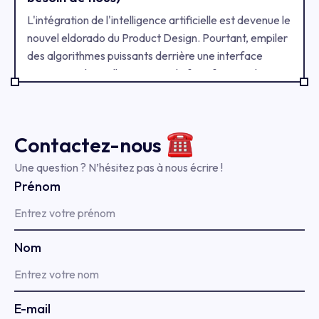
L'intégration de l'intelligence artificielle est devenue le
nouvel eldorado du Product Design. Pourtant, empiler
des algorithmes puissants derrière une interface
opaque est le meilleur moyen de faire fuir vos clients.
Les dernières données scientifiques sont univoques : la
réussite d'une IA ne dépend pas de son code, mais de
la confiance que son design inspire. Découvrez
Contactez-
nous
comment l'alliance de la recherche utilisateur et du
nouveau framework de test AIXE permet de diviser
Une question ? N’hésitez pas à nous écrire !
vos temps d'analyse par deux, tout en créant des
Prénom
produits d'une fluidité redoutable.
Nom
E-mail