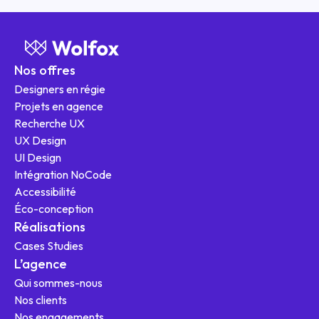
Nos offres
Designers en régie
Projets en agence
Recherche UX
UX Design
UI Design
Intégration NoCode
Nos offres
Accessibilité
Éco-conception
Réalisations
Cases Studies
L'agence
L’agence
Qui sommes-nous
Ressources
Nos clients
Nos engagements