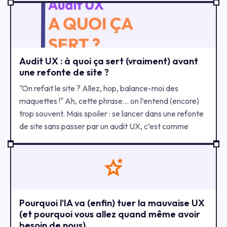
porcelaine (ou d'un bot sur une landing page non
optimisée). ​Alors, faut-il ranger nos licences Figma au
placard ? Chez Wolfox, on a plutôt décidé de regarder
sous le capot.
Audit UX : à quoi ça sert (vraiment) avant
une refonte de site ?
"On refait le site ? Allez, hop, balance-moi des
maquettes !" Ah, cette phrase… on l’entend (encore)
trop souvent. Mais spoiler : se lancer dans une refonte
de site sans passer par un audit UX, c’est comme
repeindre une voiture sans avoir regardé si le moteur
fume. Ça peut briller… mais ça risque de caler très
vite. Chez Wolfox, on vous explique pourquoi l’audit
UX n’est pas une option, mais bien l’étape 0 de toute
refonte sérieuse. Promis, on va le faire sans jargon et
sans tableau Excel.
Pourquoi l’IA va (enfin) tuer la mauvaise UX
(et pourquoi vous allez quand même avoir
besoin de nous)