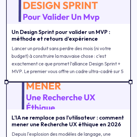
(WCAG, RGAA, EN 301 549), et la sensibilisation de
nos partenaires, nous faisons du design un vecteur de
progrès sociétal et environnemental. Découvrez
comment nous intégrons ces valeurs dans nos
Un Design Sprint pour valider un MVP :
méthodologies pour créer des expériences
méthode et retours d’expérience
numériques respectueuses et durables.
Lancer un produit sans perdre des mois (ni votre
budget) à construire la mauvaise chose : c’est
exactement ce que promet l’alliance Design Sprint +
MVP. Le premier vous offre un cadre ultra-cadré sur 5
jours pour passer d’un problème complexe à un
prototype testé auprès d’utilisateurs ; le second vous
aide à valider une hypothèse clé sur le marché avec le
minimum de fonctionnalités. Ensemble, ils forment un
accélérateur puissant pour réduire les risques, capter
des retours terrain et décider rapidement de la suite.
L'IA ne remplace pas l'utilisateur : comment
mener une Recherche UX éthique en 2026
Depuis l'explosion des modèles de langage, une