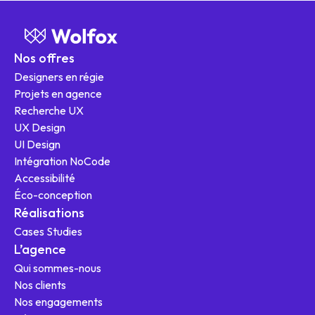
Nos offres
Designers en régie
Projets en agence
Recherche UX
UX Design
UI Design
Intégration NoCode
Nos offres
Accessibilité
Éco-conception
Réalisations
Cases Studies
L'agence
L’agence
Qui sommes-nous
Ressources
Nos clients
Nos engagements