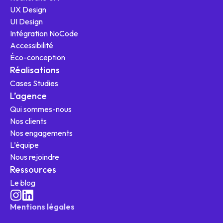
UX Design
UI Design
Intégration NoCode
Nos offres
Accessibilité
Éco-conception
Réalisations
Cases Studies
L'agence
L’agence
Qui sommes-nous
Ressources
Nos clients
Nos engagements
L’équipe
Nous rejoindre
Ressources
Le blog
Mentions légales