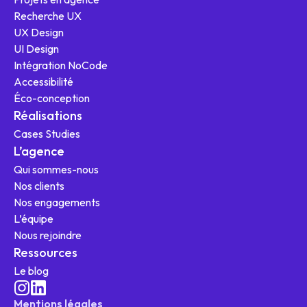
Recherche UX
UX Design
UI Design
Intégration NoCode
Nos offres
Accessibilité
Éco-conception
Réalisations
Cases Studies
L'agence
L’agence
Qui sommes-nous
Ressources
Nos clients
Nos engagements
L’équipe
Nous rejoindre
Ressources
Le blog
Mentions légales