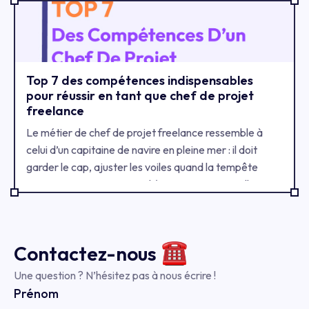
utilisateur respectueuses et équilibrées.
Top 7 des compétences indispensables
pour réussir en tant que chef de projet
freelance
Le métier de chef de projet freelance ressemble à
celui d’un capitaine de navire en pleine mer : il doit
garder le cap, ajuster les voiles quand la tempête
arrive, et surtout rassurer l’équipage. Mais quelles sont
les qualités qui font la différence entre un chef de
projet “pompier” qui éteint les feux, et un chef de
projet stratégique qui anticipe, fédère et sécurise vos
Contactez-
nous
projets ? Voici le top 7 des compétences essentielles
qui font la réussite d’un chef de projet indépendant,
Une question ? N’hésitez pas à nous écrire !
illustrées par des missions réelles.
Prénom