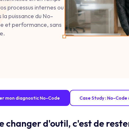
vos processus internes ou
s la puissance du No-
mie et performance, sans
e.
ier mon diagnostic No-Code
Case Study : No-Code 
e changer d'outil, c'est de rest