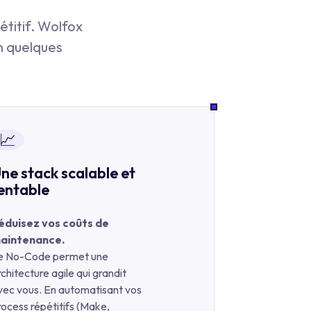
étitif. Wolfox
en quelques
📈
ne stack scalable et
entable
éduisez vos coûts de
aintenance.
e No-Code permet une
chitecture agile qui grandit
vec vous. En automatisant vos
rocess répétitifs (Make,