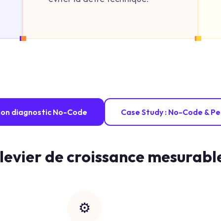
mon diagnostic No-Code
Case Study : No-Code & P
levier de croissance mesurabl
⚙️