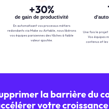
+
30
%
de gain de productivité
d'aut
En automatisant vos processus métiers
redondants via Make ou Airtable, nous libérons
Une fois le projet
vos équipes parisiennes des tâches à faible
Vos équipes ma
valeur ajoutée.
contenus et les
supprimer la barrière du c
ccélérer votre croissance