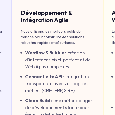
Développement &
A
Intégration Agile
ur
Nous utilisons les meilleurs outils du
L
marché pour construire des solutions
a
robustes, rapides et sécurisées.
l
e
Webflow & Bubble :
création
d'interfaces pixel-perfect et de
Web Apps complexes.
Connectivité API :
intégration
transparente avec vos logiciels
é.
métiers (CRM, ERP, SIRH).
Clean Build :
une méthodologie
de développement stricte pour
éviter la dette technique.