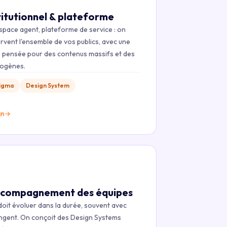
titutionnel & plateforme
, espace agent, plateforme de service : on
ervent l'ensemble de vos publics, avec une
on pensée pour des contenus massifs et des
érogènes.
Figma
Design System
gn
→
ccompagnement des équipes
doit évoluer dans la durée, souvent avec
angent. On conçoit des Design Systems