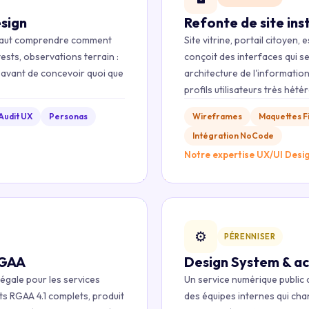
esign
Refonte de site ins
l faut comprendre comment
Site vitrine, portail citoyen
tests, observations terrain :
conçoit des interfaces qui s
ls avant de concevoir quoi que
architecture de l'informati
profils utilisateurs très hét
Audit UX
Personas
Wireframes
Maquettes 
Intégration NoCode
Notre expertise UX/UI Desi
⚙️
PÉRENNISER
RGAA
Design System & a
légale pour les services
Un service numérique public 
ts RGAA 4.1 complets, produit
des équipes internes qui ch