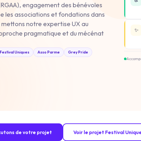
♿
e (RGAA), engagement des bénévoles
 les associations et fondations dans
s mettons notre expertise UX au
✨
e approche pragmatique et du mécénat
Festival Uniques
Asso Parme
Grey Pride
Accomp
cutons de votre projet
Voir le projet Festival Uniq