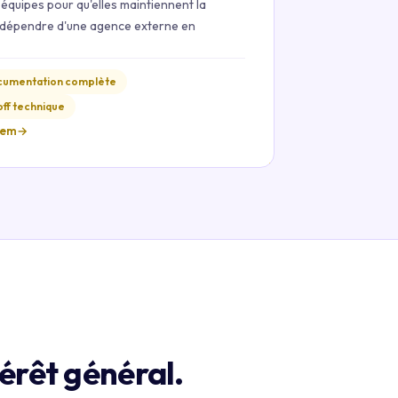
quipes pour qu'elles maintiennent la
s dépendre d'une agence externe en
umentation complète
ff technique
tem
→
térêt général.