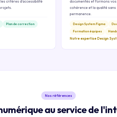
les critères d'accessibilité
documentés et formons vos é
projets.
cohérence et la qualité san
permanence.
Plan de correction
Design System Figma
Doc
Formation équipes
Hando
Notre expertise Design Sys
Nos références
numérique au service de l'in