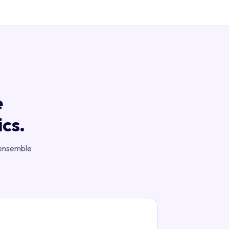
e
ics.
'ensemble