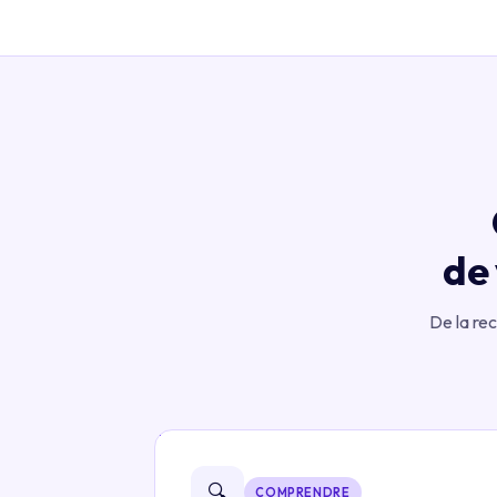
de 
De la re
🔍
COMPRENDRE