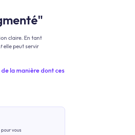
ugmenté"
ion claire. En tant
t
elle peut servir
 de la manière dont ces
e pour vous