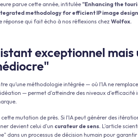
eure parue cette année, intitulée
"Enhancing the touri
ntegrated methodology for efficient IP image design
e réponse qui fait écho à nos réflexions chez
Wolfox
.
sistant exceptionnel mais
médiocre"
tre qu’une méthodologie intégrée — où l’IA ne remplace
déation — permet d'atteindre des niveaux d'efficacité i
marque.
ette mutation de près. Si l’IA peut générer des itératio
gner devient celui d'un
curateur de sens
. L'article scien
ée" dans un processus de décision humain pour garantir l