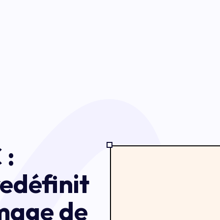
 :
edéfinit
image de