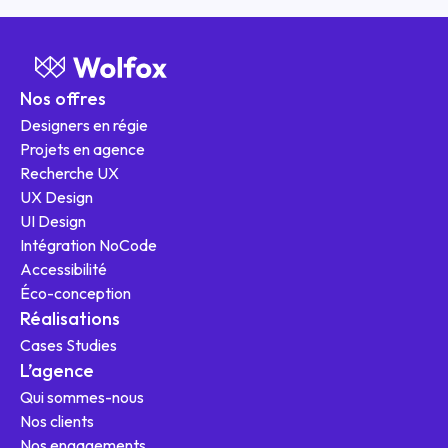
Nos offres
Designers en régie
Projets en agence
Recherche UX
UX Design
UI Design
Intégration NoCode
Nos offres
Accessibilité
Éco-conception
Réalisations
Cases Studies
L'agence
L’agence
Qui sommes-nous
Ressources
Nos clients
Nos engagements