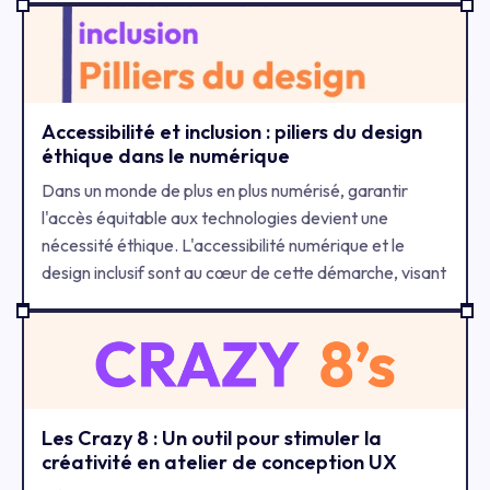
a portal for their autonomous agents, they faced a
hurdle: how to make complex AI workflows intuitive
for end-users?
Accessibilité et inclusion : piliers du design
éthique dans le numérique
Dans un monde de plus en plus numérisé, garantir
l'accès équitable aux technologies devient une
nécessité éthique. L'accessibilité numérique et le
design inclusif sont au cœur de cette démarche, visant
à créer des expériences utilisateur respectueuses et
universelles.
Les Crazy 8 : Un outil pour stimuler la
créativité en atelier de conception UX