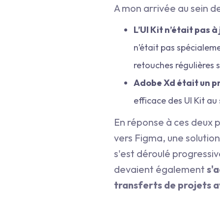
A mon arrivée au sein de
L’UI Kit n’était pas à
n’était pas spécialem
retouches régulières s
Adobe Xd était un 
efficace des UI Kit au
En réponse à ces deux pro
vers Figma, une solutio
s'est déroulé progressi
devaient également
s'
transferts de projets 